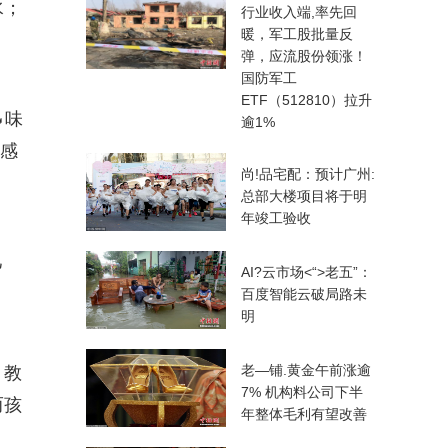
水；
行业收入端,率先回
暖，军工股批量反
弹，应流股份领涨！
国防军工
ETF（512810）拉升
味
逾1%
我感
尚!品宅配：预计广州:
总部大楼项目将于明
年竣工验收
己
AI?云市场<“>老五”：
百度智能云破局路未
明
老—铺.黄金午前涨逾
。教
7% 机构料公司下半
而孩
年整体毛利有望改善