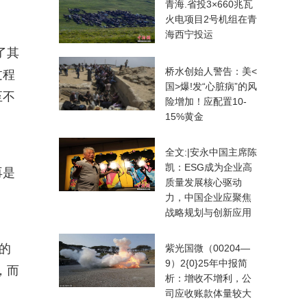
青海.省投3×660兆瓦
火电项目2号机组在青
海西宁投运
了其
桥水创始人警告：美<
过程
国>爆!发“心脏病”的风
至不
险增加！应配置10-
15%黄金
全文:|安永中国主席陈
凯：ESG成为企业高
再是
质量发展核心驱动
力，中国企业应聚焦
战略规划与创新应用
的
紫光国微（00204—
9）2{0}25年中报简
，而
析：增收不增利，公
司应收账款体量较大