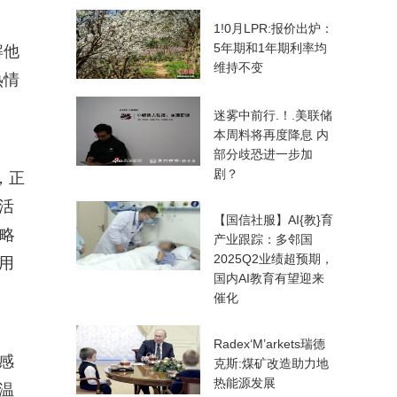
1!0月LPR:报价出炉：
5年期和1年期利率均
解他
维持不变
热情
迷雾中前行.！.美联储
本周料将再度降息 内
部分歧恐进一步加
剧？
，正
活
【国信社服】AI{教}育
忽略
产业跟踪：多邻国
2025Q2业绩超预期，
用
国内AI教育有望迎来
催化
Radex‘M’arkets瑞德
感
克斯:煤矿改造助力地
热能源发展
温