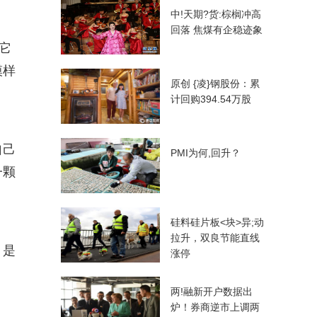
中!天期?货:棕榈冲高
回落 焦煤有企稳迹象
它
模样
原创 {凌}钢股份：累
计回购394.54万股
自己
PMI为何,回升？
一颗
硅料硅片板<块>异;动
拉升，双良节能直线
，是
涨停
两!融新开户数据出
炉！券商逆市上调两