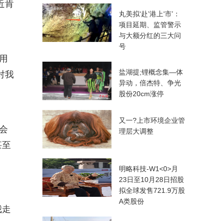
近肯
丸美拟‘赴’港上‘市’：
项目延期、监管警示
与大额分红的三大问
号
用
盐湖提;锂概念集—体
对我
异动，倍杰特、争光
股份20cm涨停
又一?上市环境企业管
会
理层大调整
甚至
明略科技-W1<0>月
23日至10月28日招股
拟全球发售721.9万股
A类股份
我走