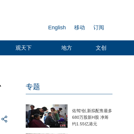
English
移动
订阅
观天下
地方
文创
心
专题
佑驾!创,新拟配售最多
680万股新H股 净筹
约1.55亿港元