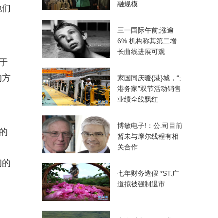
融规模
他们
三一国际午前;涨逾
6% 机构称其第二增
长曲线进展可观
于
的方
家国同庆暖{港}城，“;
港务家”双节活动销售
业绩全线飘红
博敏电子!：公.司目前
的
暂未与摩尔线程有相
关合作
初的
七年财务造假 *ST.广
道拟被强制退市