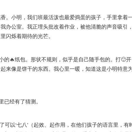
花香。小明，我们班最活泼也最爱捣蛋的孩子，手里拿着
了我办公室。我正埋头批改着作业，被他清脆的声音吸引
睛里闪烁着期待的光芒。
小的🔥纸包。形状不规则，似乎是自己随手包的。打🙂开
看起来像是饼干的东西。我心里一暖，知道这是小明特意
心里已经有了猜测。
个吃了可以‘七八’（起效、起作用，在他们孩子的语言里，有