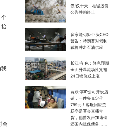
仅!仅十天！柏诚股份
公告并购终止
一个
，抬
多家能<源>巨头CEO
警告：特朗普对俄制
裁将冲击石油供应
长江‘有’色：降息预期
为我
全面升温流动性宽裕
24日镍价或上涨
贾跃:亭IP公司开设店
铺，一件夹克定价
799元！客服回应贾
跃亭是否会直播带
货，他曾发声加速偿
时会
还国内担保债务……