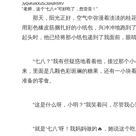
JyQvKvrkXu5cJdAdh5RV
“老师，这个‘七八⭐’可好吃了，您尝尝！”
那天，阳光正好，空气中弥漫着淡淡的桂
用彩色橡皮筋捆扎好的小纸包，兴冲冲地跑到
起头时，他已经将那小纸包递到了我面前，眼
“七八？”我有些疑惑地看着他，接过那个小
来，里面是几颗色彩斑斓的糖果，还有一小块
准备的零食。
“这是什么呀，小明？”我笑着问，尽管我
“就是‘七八’呀！我妈妈做的🔥，她说这