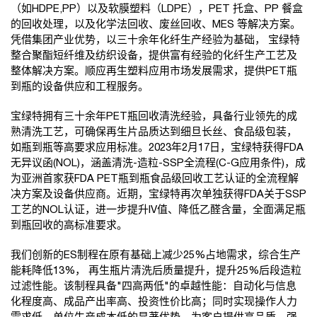
（如HDPE,PP）以及软膜塑料（LDPE），PET 托盒、PP 餐盒
的回收处理，以及化学法回收、废丝回收、MES 等解决方案。
凭借集团产业优势，以三十余年化纤生产经验为基础， 宝绿特
整合聚酯短纤维及纺织设备，提供富有经验的化纤生产工艺及
整体解决方案。顺应再生塑料应用市场发展需求，提供PET瓶
到瓶的设备供应和工程服务。
宝绿特拥有三十余年PET瓶回收清洗经验，具备行业领先的成
熟清洗工艺，可确保再生片品质达到细旦长丝、食品级包装，
如瓶到瓶等高要求应用标准。2023年2月17日，宝绿特获得FDA
无异议函(NOL)，涵盖清洗-造粒-SSP全流程(C-G应用条件)，成
为亚洲首家获FDA PET瓶到瓶食品级回收工艺认证的全流程解
决方案及设备供应商。近期，宝绿特再次单独获得FDA关于SSP
工艺的NOL认证，进一步提升IV值、降低乙醛含量，全面满足瓶
到瓶回收的高标准要求。
我们创新的ES制程在原有基础上减少25%占地需求，综合生产
能耗降低13%， 再生瓶片清洗后质量提升，提升25%后段造粒
过滤性能。该制程具备"四高两低"的卓越性能：自动化与信息
化程度高、成品产出率高、投资性价比高；同时实现操作人力