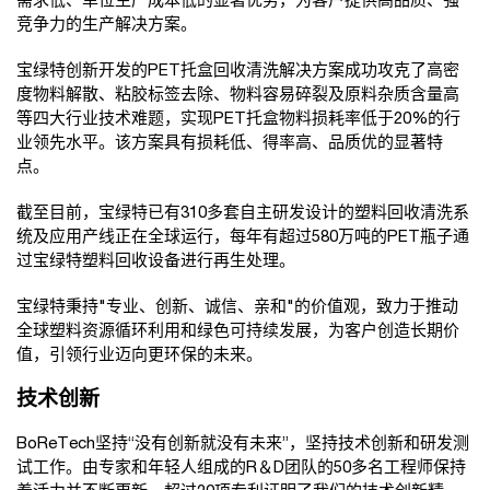
需求低、单位生产成本低的显著优势，为客户提供高品质、强
竞争力的生产解决方案。
宝绿特创新开发的PET托盒回收清洗解决方案成功攻克了高密
度物料解散、粘胶标签去除、物料容易碎裂及原料杂质含量高
等四大行业技术难题，实现PET托盒物料损耗率低于20%的行
业领先水平。该方案具有损耗低、得率高、品质优的显著特
点。
截至目前，宝绿特已有310多套自主研发设计的塑料回收清洗系
统及应用产线正在全球运行，每年有超过580万吨的PET瓶子通
过宝绿特塑料回收设备进行再生处理。
宝绿特秉持"专业、创新、诚信、亲和"的价值观，致力于推动
全球塑料资源循环利用和绿色可持续发展，为客户创造长期价
值，引领行业迈向更环保的未来。
技术创新
BoReTech坚持“没有创新就没有未来”，坚持技术创新和研发测
试工作。由专家和年轻人组成的R＆D团队的50多名工程师保持