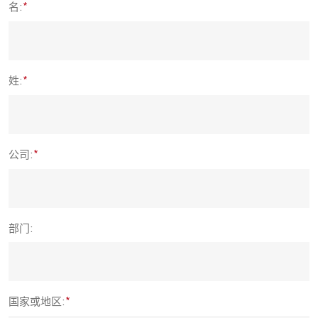
名:
姓:
公司:
部门:
国家或地区: