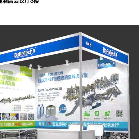
骊酒店会议厅3楼