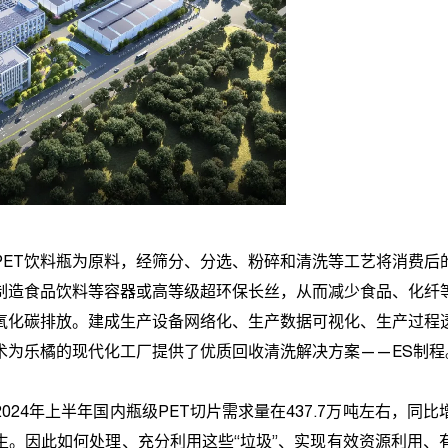
PET
饮料瓶为原料，经筛分、分选、粉碎和清洗等工艺将消费后
制造食品饮料等容器或高等级超环保长丝，从而减少食品、化纤
氧化碳排放。建成生产设备网络化、生产数据可视化、生产过程
术为乐橘的现代化工厂提供了优质回收清洗解决方案——
ES
制程
2024
年上半年国内瓶级
PET
切片需求量在
437.7
万吨左右，同比
生。因此如何处理、充分利用这些“垃圾”、实现有效资源利用、