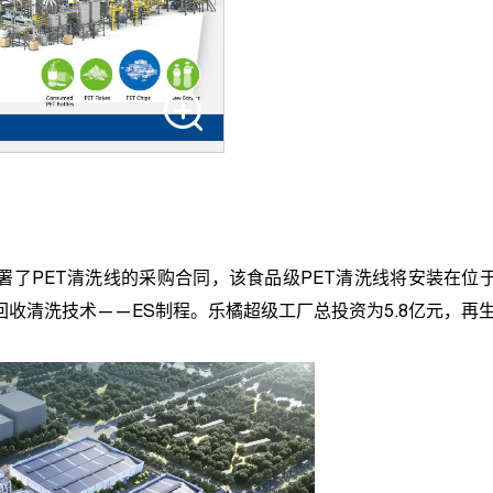
署了
PET
清洗线的采购合同，该食品级
PET
清洗线将安装在位
回收清洗技术——
ES
制程。乐橘超级工厂总投资为
5.8
亿元，再