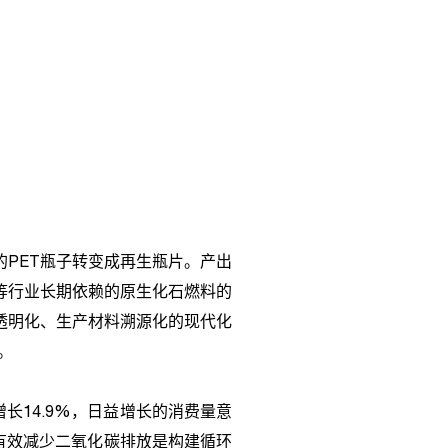
的
PET
瓶子转变成再生瓶片。产出
等行业长期依赖的原生化石燃料的
透明化、生产材料溯源化的现代化
。
增长
14.9%
，日益增长的消费量意
有效减少二氧化碳排放是构建循环