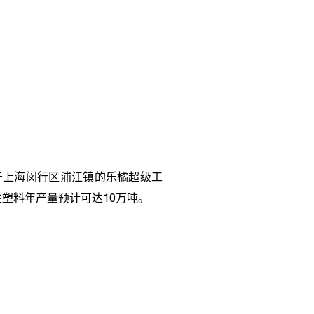
于上海闵行区浦江镇的乐橘超级工
生塑料年产量预计可达
10
万吨。