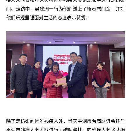
疾人朱飞云和小营头村困难残疾人吴弟观家中进行走访慰
问。走访中，吴建洲一行为他们送上了新春慰问金，并对
他们乐观坚强面对生活的态度表示赞赏。
除了走访慰问困难残疾人外，当天平湖市台商联谊会还与
平湖市残疾人艺术队进行了结队帮扶，向残疾人艺术队捐