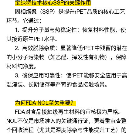
宝绿特
技术核心
SSP
的关键作用
固相缩聚（
SSP
）是提升
rPET
品质的核心工艺
环节。它通过：
1.
提升分子量与热稳定性：恢复材料性能，使
其接近原生
PET
水平。
2.
高效脱除杂质：显著降低
rPET
中残留的
潜在
的小分子污染物（如乙醛、挥发性有机物），保障
材料纯净度。
3.
确保应用可靠性：使
rPET
能够安全应用于高
温灌装、长期储存等严苛的食品接触场景。
为何
FDA NOL
至关重要？
FDA
对食品接触级再生材料的审核极为严格。
NOL
不仅是市场准入的关键通行证，更着重审查整
个回收流程（尤其是深度除杂与性能提升工艺）的