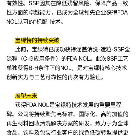
有效性。
SSP
因其在降低残留风险、保障产品一致
性方面的卓越能力，已成为全球领先企业获得
FDA
NOL
认可的“标配”技术。
宝绿特的持续突破
此前，宝绿特已成功获得涵盖清洗
-
造粒
-SSP
全
流程（
C-G
应用条件）的
FDA NOL
。此次
SSP
工艺
单独获得
B-H
条件下的
NOL
，是对宝绿特核心技术
创新实力与工艺可靠性的再次有力验证。
展望未来
获得
FDA NOL
是宝绿特技术发展的重要里程
碑。公司将持续聚焦高标准、国际化、高附加值的
再生材料
回收清洗解决方案的研发，致力于为全球
食品、饮料及包装行业客户的绿色低碳转型提供更